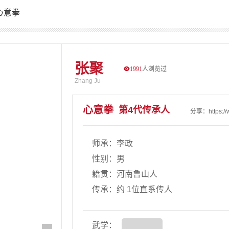
心意拳
张聚
1991
人浏览过
Zhang Ju
心意拳
第4代传承人
分享：https://w
师承：李政
性别：男
籍贯：河南鲁山人
传承：约
1位直系传人
武学：