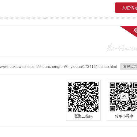
入驻传
ww.huaxiawushu.com/chuanchengren/xinyiquan/173416/jieshao.html
复制网
张聚二维码
传承小程序