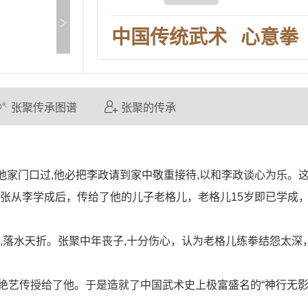
中国传统武术
心意拳
张聚传承图谱
张聚的传承
他家门口过,他必把李政请到家中敬重接待,以和李政谈心为乐。
。张从李学成后，传给了他的儿子老格儿，老格儿15岁即已学成
落水天折。张聚中年丧子,十分伤心，认为老格儿练拳结怨太深
传授给了他。于是造就了中国武术史上极富盛名的“神行无影”