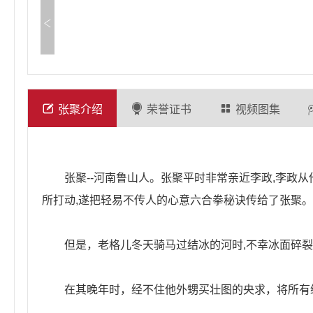
张聚介绍
荣誉证书
视频图集
张聚--河南鲁山人。张聚平时非常亲近李政,李政从
所打动,遂把轻易不传人的心意六合拳秘诀传给了张聚
但是，老格儿冬天骑马过结冰的河时,不幸冰面碎裂,
在其晚年时，经不住他外甥买壮图的央求，将所有绝艺