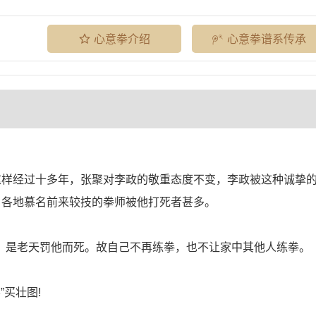
心意拳介绍
心意拳谱系传承
这样经过十多年，张聚对李政的敬重态度不变，李政被这种诚挚
，各地慕名前来较技的拳师被他打死者甚多。
，是老天罚他而死。故自己不再练拳，也不让家中其他人练拳。
买壮图!