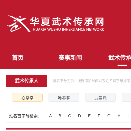
首页
赛事新闻
武术传
武术传承人
排名不分先后！按照添加时间以及姓名首字母排序
心意拳
咏春拳
武当派
姓名首字母检索：
A
B
C
D
E
F
G
H
I