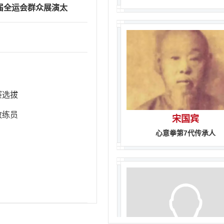
届全运会群众展演太
赛（西部赛区）在陕
西省华阴市隆重开幕
赛选拔
宋国宾
教练员
心意拳第7代传承人