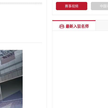
赛事视频
中国
心意拳第2代传承人
最新入驻名师
马学礼
心意拳第1代传承人