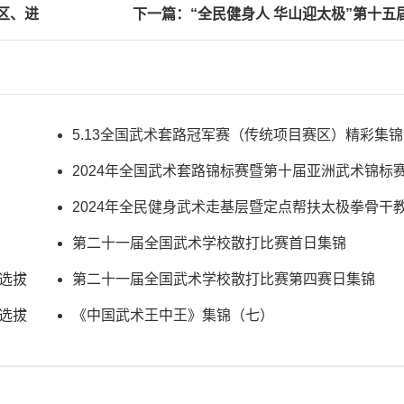
区、进
下一篇：“全民健身人 华山迎太极”第十五
极拳比赛选拔赛暨2024年全国太极拳公开
5.13全国武术套路冠军赛（传统项目赛区）精彩集锦
2024年全国武术套路锦标赛暨第十届亚洲武术锦标
赛 第五比赛日视频集锦
2024年全民健身武术走基层暨定点帮扶太极拳骨干
培训班（代县站）圆满结业
第二十一届全国武术学校散打比赛首日集锦
赛选拔
第二十一届全国武术学校散打比赛第四赛日集锦
赛选拔
《中国武术王中王》集锦（七）