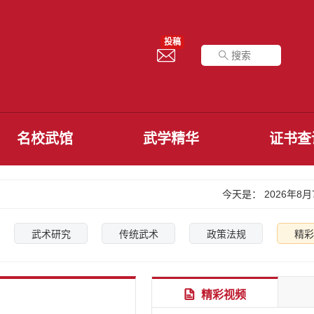
投稿
李政
名校武馆
武学精华
证书查
心意拳第3代传承人
今天是：
2026年8
武术研究
传统武术
政策法规
精彩
精彩视频
张志诚