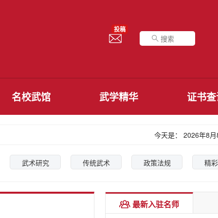
投稿
李政
心意拳第3代传承人
名校武馆
武学精华
证书查
今天是：
2026年8
武术研究
传统武术
政策法规
精彩
张志诚
最新入驻名师
心意拳第2代传承人