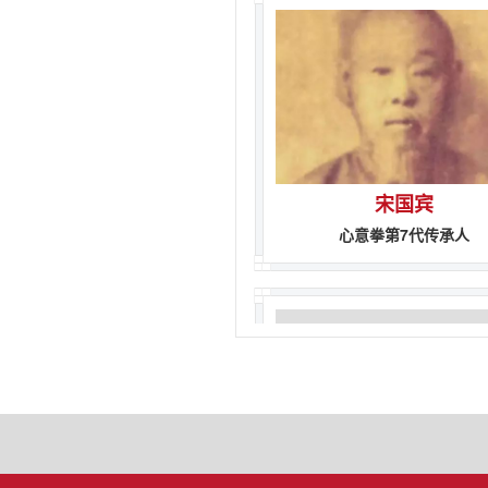
宋国宾
心意拳第7代传承人
袁凤仪