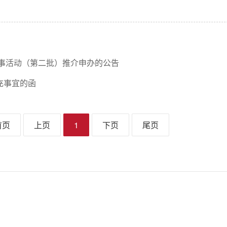
赛事活动（第二批）推介申办的公告
充事宜的函
首页
上页
1
下页
尾页