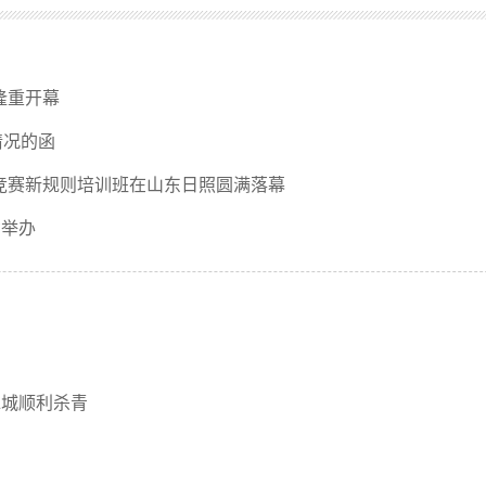
隆重开幕
情况的函
打竞赛新规则培训班在山东日照圆满落幕
功举办
水城顺利杀青