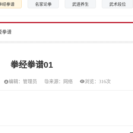
拳经拳谱
名家论拳
武道养生
武术段位
经拳谱
拳经拳谱01
编辑：管理员
来源：网络
浏览：316次