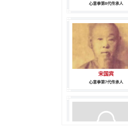
宋国宾
心意拳第7代传承人