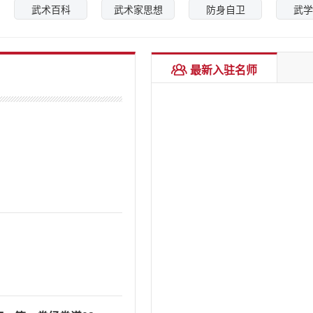
武术百科
武术家思想
防身自卫
武学
张志诚
心意拳第2代传承人
最新入驻名师
马学礼
心意拳第1代传承人