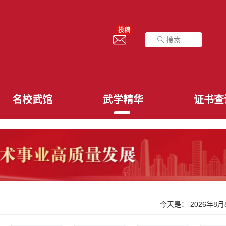
投稿
名校武馆
武学精华
证书查
李政
心意拳第3代传承人
今天是：
2026年8